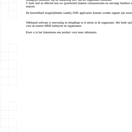
U kunt snel en effectief met uw (potentiele) klanten communiceren en ontvangt hierdoor 
respons.
De hoeveelheid mogelijkheden waarbij SMS applicaties kunnen worden ingezet zijn enor
Webbased software is eenvoudig en betaalbaar in te zetten in de organisatie. Het biedt op
voor de meeste MKB bedrijven en organisaties.
Kiest u in het linkermenu een product voor meer informatie.