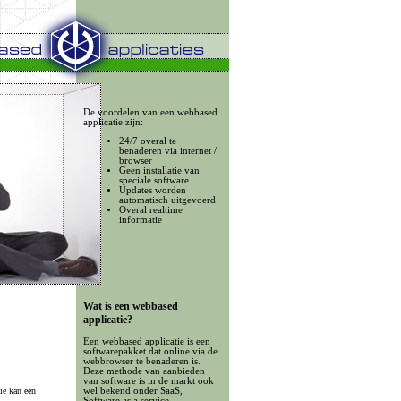
De voordelen van een webbased
applicatie zijn:
24/7 overal te
benaderen via internet /
browser
Geen installatie van
speciale software
Updates worden
automatisch uitgevoerd
Overal realtime
informatie
Wat is een webbased
applicatie?
Een webbased applicatie is een
softwarepakket dat online via de
webbrowser te benaderen is.
Deze methode van aanbieden
van software is in de markt ook
wel bekend onder SaaS,
ie kan een
Software as a service.