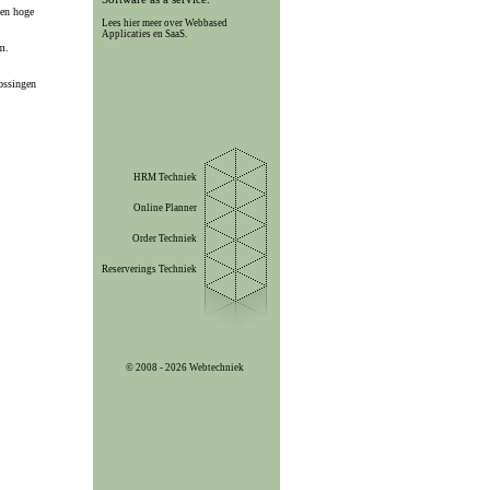
een hoge
Lees hier meer over Webbased
Applicaties en SaaS.
m.
lossingen
HRM Techniek
Online Planner
Order Techniek
Reserverings Techniek
© 2008 - 2026 Webtechniek