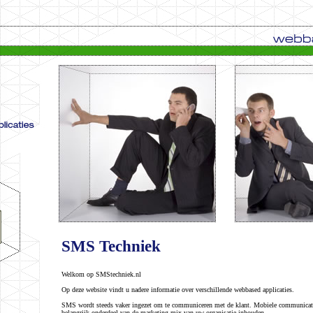
SMS Techniek
Welkom op SMStechniek.nl
Op deze website vindt u nadere informatie over verschillende webbased applicaties.
SMS wordt steeds vaker ingezet om te communiceren met de klant. Mobiele communicat
belangrijk onderdeel van de marketing mix van uw organisatie inhouden.